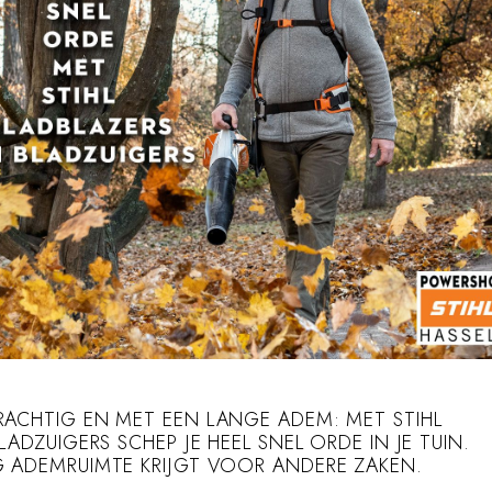
ACHTIG EN MET EEN LANGE ADEM: MET STIHL
ADZUIGERS SCHEP JE HEEL SNEL ORDE IN JE TUIN.
 ADEMRUIMTE KRIJGT VOOR ANDERE ZAKEN.