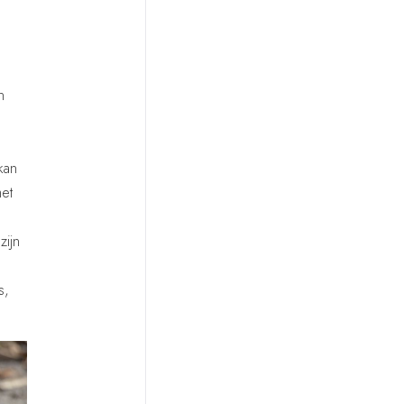
n
kan
met
zijn
s,