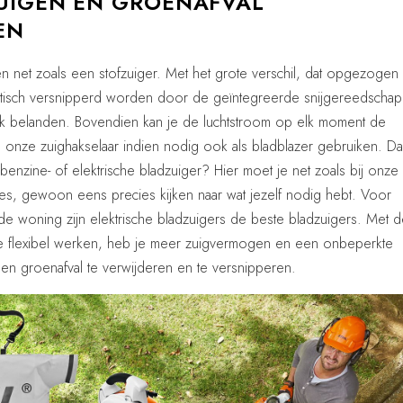
UIGEN EN GROENAFVAL
EN
 net zoals een stofzuiger. Met het grote verschil, dat opgezogen
matisch versnipperd worden door de geïntegreerde snijgereedscha
k belanden. Bovendien kan je de luchtstroom op elk moment de
 onze zuighakselaar indien nodig ook als bladblazer gebruiken. Da
enzine- of elektrische bladzuiger? Hier moet je net zoals bij onze
es, gewoon eens precies kijken naar wat jezelf nodig hebt. Voor
e woning zijn elektrische bladzuigers de beste bladzuigers. Met 
je flexibel werken, heb je meer zuigvermogen en een onbeperkte
 en groenafval te verwijderen en te versnipperen.