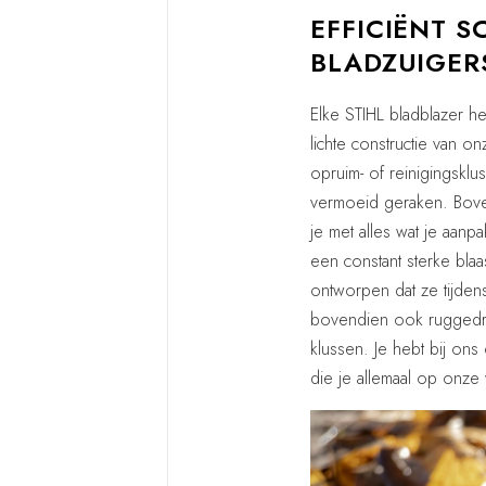
EFFICIËNT 
BLADZUIGER
Elke STIHL bladblazer 
lichte constructie van o
opruim- of reinigingskl
vermoeid geraken. Boven
je met alles wat je aan
een constant sterke bla
ontworpen dat ze tijden
bovendien ook ruggedra
klussen. Je hebt bij ons
die je allemaal op onze 