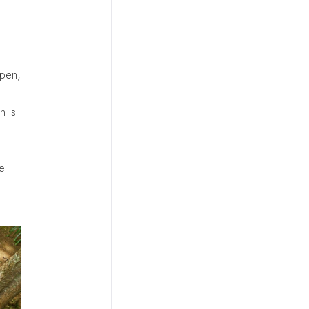
ppen,
n is
de