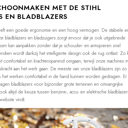
SCHOONMAKEN MET DE STIHL
S EN BLADBLAZERS
heeft een goede ergonomie en een hoog vermogen. De stabiele e
nze bladblazers en bladzuigers zorgt ervoor dat je ook uitgebreide
ussen kan aanpakken zonder dat je schouder- en armspieren snel
dien wordt dankzij het intelligente design ook de rug ontlast. Zo 
pakt comfortabel en krachtensparend omgaan, terwijl onze machines 
askracht aan het werk gaan. De meeste van onze bladblazers zijn zo
s het werken comfortabel in de hand kunnen worden gedragen. Er 
gen bladblazers voor bijzonder grote terreinen en omvangrijke
 ook altijd de keuze tussen benzine-, accu- en elektrische bladblazer
website vindt.