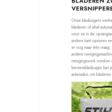
BLADEREN Z
VERSNIPPER
Onze bladzuigers werken
bladeren of afval auto
voor ze in de opvangza
andere kant opsturen en
er nog maar één vraag: b
andere reinigingsmachin
reinigingswerk rondom d
benzinebladzuiger kan 
actieradius om bladeren