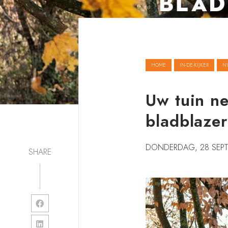
HOME
IN-DE-KIJKER
N
Uw tuin ne
bladblazer
DONDERDAG, 28 SEPT
SHARE