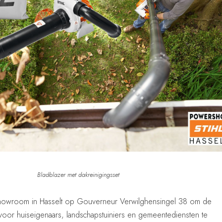
Bladblazer met dakreinigingsset
howroom in Hasselt op Gouverneur Verwilghensingel 38 om de
voor huiseigenaars, landschapstuiniers en gemeentediensten te