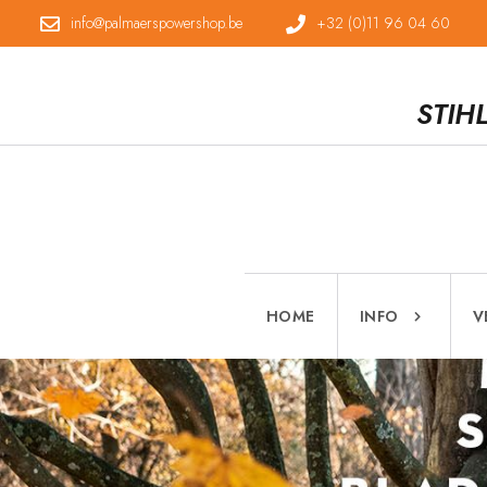
info@palmaerspowershop.be
+32 (0)11 96 04 60
STIH
HOME
INFO
V