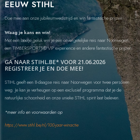
EEUW STIHL
Doe mee aan onze jubileumwedstrijd en win fantastische prijzen.
Waag je kans en win!
Met een beetje geluk win je een onvergetelijke reis naar Noorwegen,
een TIMBERSPORTS® VIP experience en andere fantastische prijzen.
GA NAAR STIHL.BE* VOOR 21.06.2026
REGISTREER JE EN DOE MEE!
STIHL geeft een 8-daagse reis naar Noorwegen voor twee personen
weg. Je kan je verheugen op een exclusief programma dat je de
natuurlijke schoonheid en onze unieke STIHL spirit laat beleven.
*meer info en voorwaarden op
https://www.stihl.be/nl/100-jaar-winactie