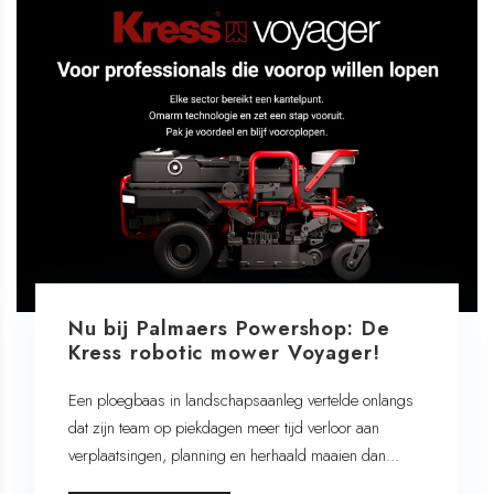
Nu bij Palmaers Powershop: De
Kress robotic mower Voyager!
Een ploegbaas in landschapsaanleg vertelde onlangs
dat zijn team op piekdagen meer tijd verloor aan
verplaatsingen, planning en herhaald maaien dan...