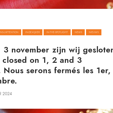
NS-L'ATTENTION
IN-DE-KIJKER
IN-THE-SPOTLIGHT
NEWS
NIEUWS
 3 november zijn wij geslote
 closed on 1, 2 and 3
 Nous serons fermés les 1er,
mbre.
R 2024