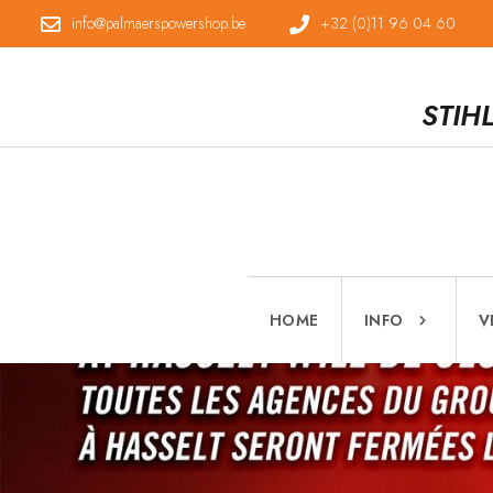
info@palmaerspowershop.be
+32 (0)11 96 04 60
STIH
HOME
INFO
V