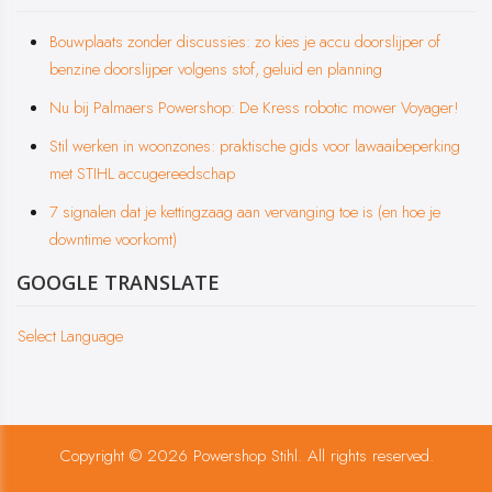
Bouwplaats zonder discussies: zo kies je accu doorslijper of
benzine doorslijper volgens stof, geluid en planning
Nu bij Palmaers Powershop: De Kress robotic mower Voyager!
Stil werken in woonzones: praktische gids voor lawaaibeperking
met STIHL accugereedschap
7 signalen dat je kettingzaag aan vervanging toe is (en hoe je
downtime voorkomt)
GOOGLE TRANSLATE
Select Language
Copyright © 2026 Powershop Stihl. All rights reserved.
Privacy & Cookies
|
Algemene Voorwaarden
|
UP-TO-DATE