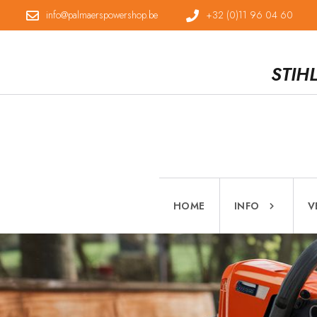
info@palmaerspowershop.be
+32 (0)11 96 04 60
STIH
HOME
INFO
V