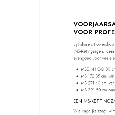
VOORJAARSA
VOOR PROFE
Bij Palmaers Powershop S
(MS-)kettingzagen, ide
evengoed voor veeleisen
MSE 141 C-Q 30 cm
MS 172 35 cm: van
MS 271 40 cm: van
MS 391 50 cm: van
EEN MS-KETTINGZ
Wie dagelijks zaagt, wi