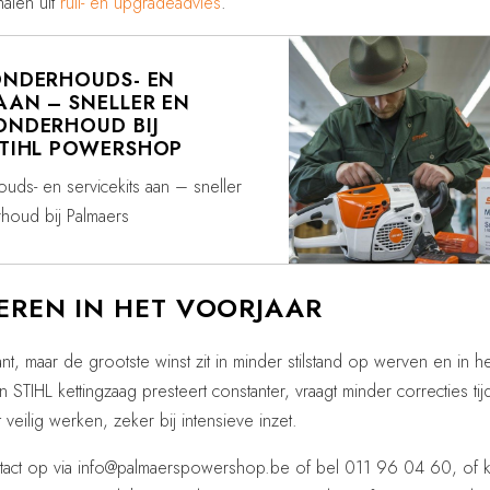
halen uit
ruil- en upgradeadvies
.
 ONDERHOUDS- EN
AAN – SNELLER EN
 ONDERHOUD BIJ
STIHL POWERSHOP
uds- en servicekits aan – sneller
rhoud bij Palmaers
TEREN IN HET VOORJAAR
sant, maar de grootste winst zit in minder stilstand op werven en in he
TIHL kettingzaag presteert constanter, vraagt minder correcties ti
veilig werken, zeker bij intensieve inzet.
act op via info@palmaerspowershop.be of bel 011 96 04 60, of 