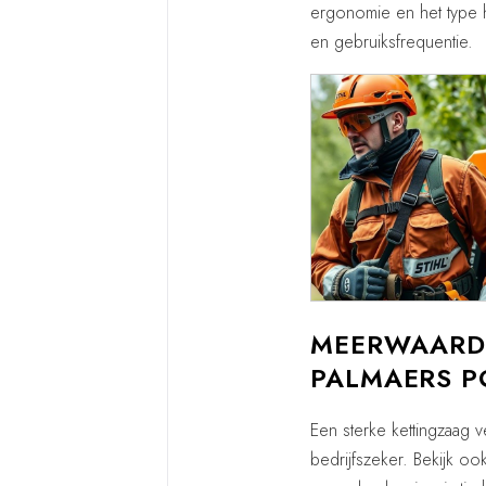
ergonomie en het type h
en gebruiksfrequentie.
MEERWAARDE
PALMAERS P
Een sterke kettingzaag v
bedrijfszeker. Bekijk o