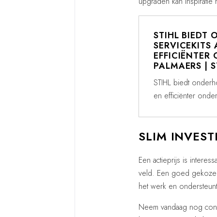
upgraden kan inspiratie 
STIHL BIEDT
SERVICEKITS 
EFFICIËNTER
PALMAERS | 
STIHL biedt onderho
en efficiënter onde
SLIM INVES
Een actieprijs is interes
veld. Een goed gekozen S
het werk en ondersteunt 
Neem vandaag nog cont