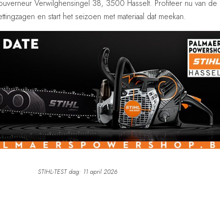
ouverneur Verwilghensingel 38, 3500 Hasselt. Profiteer nu van de
ttingzagen en start het seizoen met materiaal dat meekan.
STIHL-TEST dag: 11 april 2026