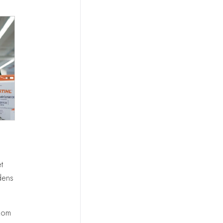
t
jdens
kom