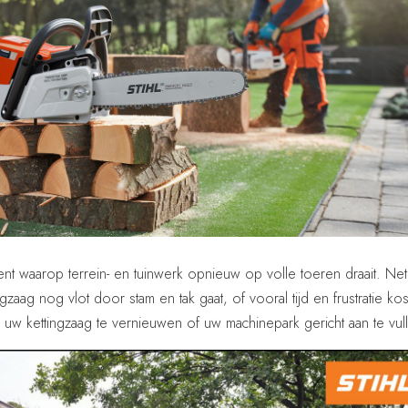
ent waarop terrein- en tuinwerk opnieuw op volle toeren draait. Ne
gzaag nog vlot door stam en tak gaat, of vooral tijd en frustratie kos
uw kettingzaag te vernieuwen of uw machinepark gericht aan te vul